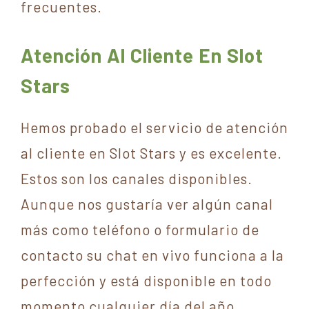
frecuentes.
Atención Al Cliente En Slot
Stars
Hemos probado el servicio de atención
al cliente en Slot Stars y es excelente.
Estos son los canales disponibles.
Aunque nos gustaría ver algún canal
más como teléfono o formulario de
contacto su chat en vivo funciona a la
perfección y está disponible en todo
momento cualquier día del año.