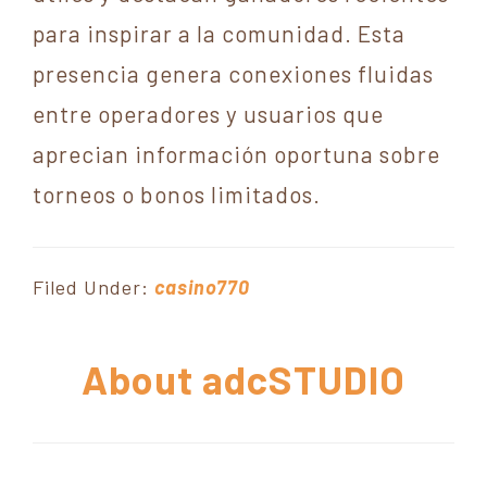
para inspirar a la comunidad. Esta
presencia genera conexiones fluidas
entre operadores y usuarios que
aprecian información oportuna sobre
torneos o bonos limitados.
Filed Under:
casino770
About
adcSTUDIO