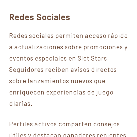
Redes Sociales
Redes sociales permiten acceso rápido
a actualizaciones sobre promociones y
eventos especiales en Slot Stars.
Seguidores reciben avisos directos
sobre lanzamientos nuevos que
enriquecen experiencias de juego
diarias.
Perfiles activos comparten consejos
útiles y destacan ganadores recientes