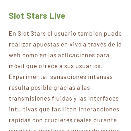
Slot Stars Live
En Slot Stars el usuario también puede
realizar apuestas en vivo a través de la
web como en las aplicaciones para
móvil que ofrece a sus usuarios.
Experimentar sensaciones intensas
resulta posible gracias a las
transmisiones fluidas y las interfaces
intuitivas que facilitan interacciones
rápidas con crupieres reales durante
eventos deportivos o juegos de casino.