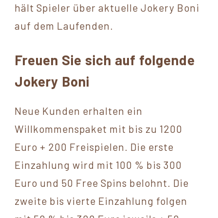
hält Spieler über aktuelle Jokery Boni
auf dem Laufenden.
Freuen Sie sich auf folgende
Jokery Boni
Neue Kunden erhalten ein
Willkommenspaket mit bis zu 1200
Euro + 200 Freispielen. Die erste
Einzahlung wird mit 100 % bis 300
Euro und 50 Free Spins belohnt. Die
zweite bis vierte Einzahlung folgen