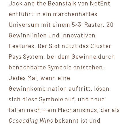
Jack and the Beanstalk von NetEnt
entführt in ein märchenhaftes
Universum mit einem 5×3-Raster, 20
Gewinnlinien und innovativen
Features. Der Slot nutzt das Cluster
Pays System, bei dem Gewinne durch
benachbarte Symbole entstehen.
Jedes Mal, wenn eine
Gewinnkombination auftritt, lösen
sich diese Symbole auf, und neue
fallen nach – ein Mechanismus, der als
Cascading Wins
bekannt ist und