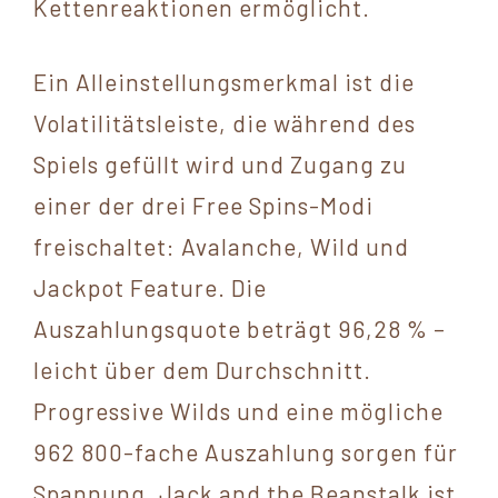
Kettenreaktionen ermöglicht.
Ein Alleinstellungsmerkmal ist die
Volatilitätsleiste, die während des
Spiels gefüllt wird und Zugang zu
einer der drei Free Spins-Modi
freischaltet: Avalanche, Wild und
Jackpot Feature. Die
Auszahlungsquote beträgt 96,28 % –
leicht über dem Durchschnitt.
Progressive Wilds und eine mögliche
962 800-fache Auszahlung sorgen für
Spannung. Jack and the Beanstalk ist