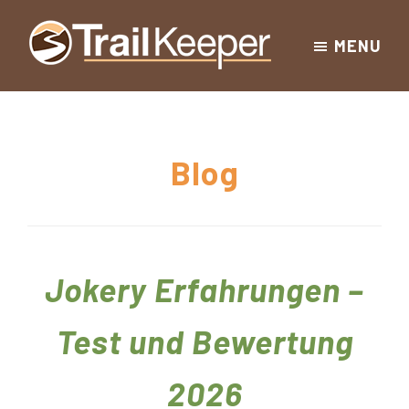
Skip
Skip
Skip
MENU
to
to
to
Trailkeeper.org
primary
main
footer
Hiking
|
navigation
content
Hiking
information
in
New
for
Blog
York
the
|
Sullivan
Catskill
County
Catskills
Mountains
Jokery Erfahrungen –
of
Sullivan
Test und Bewertung
County
2026
New