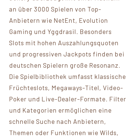
an über 3000 Spielen von Top-
Anbietern wie NetEnt, Evolution
Gaming und Yggdrasil. Besonders
Slots mit hohen Auszahlungsquoten
und progressiven Jackpots finden bei
deutschen Spielern große Resonanz.
Die Spielbibliothek umfasst klassische
Früchteslots, Megaways-Titel, Video-
Poker und Live-Dealer-Formate. Filter
und Kategorien ermöglichen eine
schnelle Suche nach Anbietern,
Themen oder Funktionen wie Wilds,