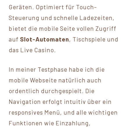
Geräten. Optimiert für Touch-
Steuerung und schnelle Ladezeiten,
bietet die mobile Seite vollen Zugriff
auf
Slot-Automaten
, Tischspiele und
das Live Casino.
In meiner Testphase habe ich die
mobile Webseite natürlich auch
ordentlich durchgespielt. Die
Navigation erfolgt intuitiv über ein
responsives Menü, und alle wichtigen
Funktionen wie Einzahlung,