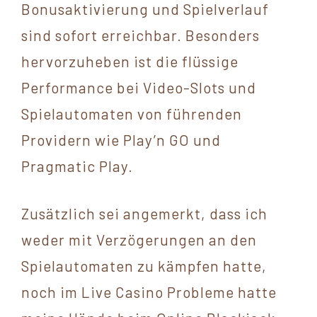
Bonusaktivierung und Spielverlauf
sind sofort erreichbar. Besonders
hervorzuheben ist die flüssige
Performance bei Video-Slots und
Spielautomaten von führenden
Providern wie Play’n GO und
Pragmatic Play.
Zusätzlich sei angemerkt, dass ich
weder mit Verzögerungen an den
Spielautomaten zu kämpfen hatte,
noch im Live Casino Probleme hatte