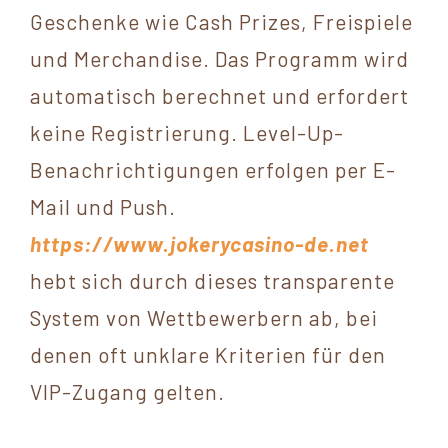
Geschenke wie Cash Prizes, Freispiele
und Merchandise. Das Programm wird
automatisch berechnet und erfordert
keine Registrierung. Level-Up-
Benachrichtigungen erfolgen per E-
Mail und Push.
https://www.jokerycasino-de.net
hebt sich durch dieses transparente
System von Wettbewerbern ab, bei
denen oft unklare Kriterien für den
VIP-Zugang gelten.