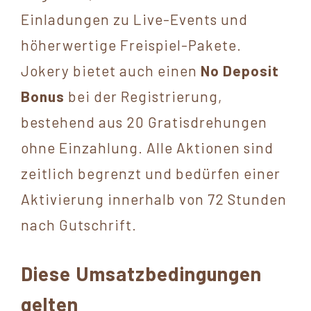
Einladungen zu Live-Events und
höherwertige Freispiel-Pakete.
Jokery bietet auch einen
No Deposit
Bonus
bei der Registrierung,
bestehend aus 20 Gratisdrehungen
ohne Einzahlung. Alle Aktionen sind
zeitlich begrenzt und bedürfen einer
Aktivierung innerhalb von 72 Stunden
nach Gutschrift.
Diese Umsatzbedingungen
gelten