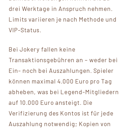
drei Werktage in Anspruch nehmen.
Limits variieren je nach Methode und
VIP-Status.
Bei Jokery fallen keine
Transaktionsgebühren an – weder bei
Ein- noch bei Auszahlungen. Spieler
können maximal 4.000 Euro pro Tag
abheben, was bei Legend-Mitgliedern
auf 10.000 Euro ansteigt. Die
Verifizierung des Kontos ist für jede
Auszahlung notwendig; Kopien von