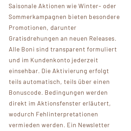
Saisonale Aktionen wie Winter- oder
Sommerkampagnen bieten besondere
Promotionen, darunter
Gratisdrehungen an neuen Releases.
Alle Boni sind transparent formuliert
und im Kundenkonto jederzeit
einsehbar. Die Aktivierung erfolgt
teils automatisch, teils über einen
Bonuscode. Bedingungen werden
direkt im Aktionsfenster erläutert,
wodurch Fehlinterpretationen
vermieden werden. Ein Newsletter