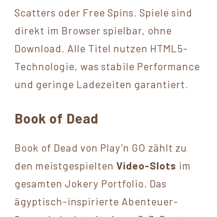
Scatters oder Free Spins. Spiele sind
direkt im Browser spielbar, ohne
Download. Alle Titel nutzen HTML5-
Technologie, was stabile Performance
und geringe Ladezeiten garantiert.
Book of Dead
Book of Dead von Play’n GO zählt zu
den meistgespielten
Video-Slots
im
gesamten Jokery Portfolio. Das
ägyptisch-inspirierte Abenteuer-