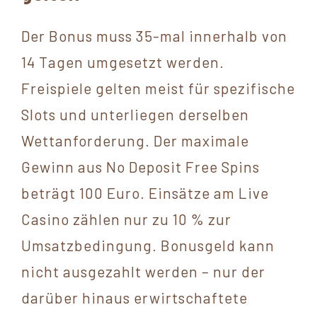
Der Bonus muss 35-mal innerhalb von
14 Tagen umgesetzt werden.
Freispiele gelten meist für spezifische
Slots und unterliegen derselben
Wettanforderung. Der maximale
Gewinn aus No Deposit Free Spins
beträgt 100 Euro. Einsätze am Live
Casino zählen nur zu 10 % zur
Umsatzbedingung. Bonusgeld kann
nicht ausgezahlt werden – nur der
darüber hinaus erwirtschaftete