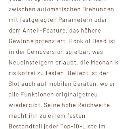
zwischen automatischen Drehungen
mit festgelegten Parametern oder
dem Anteil-Feature, das höhere
Gewinne potenziert. Book of Dead ist
in der Demoversion spielbar, was
Neueinsteigern erlaubt, die Mechanik
risikofrei zu testen. Beliebt ist der
Slot auch auf mobilen Geräten, wo er
alle Funktionen originalgetreu
wiedergibt. Seine hohe Reichweite
macht ihn zu einem festen
Bestandteil jeder Top-10-Liste im