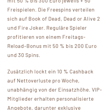
mit 50 % bis 300 Euro jeweils + 50
Freispielen. Die Freespins verteilen
sich auf Book of Dead, Dead or Alive 2
und Fire Joker. Reguläre Spieler
profitieren von einem Freitags-
Reload-Bonus mit 50 % bis 200 Euro
und 30 Spins.
Zusätzlich lockt ein 10 % Cashback
auf Nettoverluste pro Woche,
unabhängig von der Einsatzhöhe. VIP-
Mitglieder erhalten personalisierte
Angebote, darunter exklusive